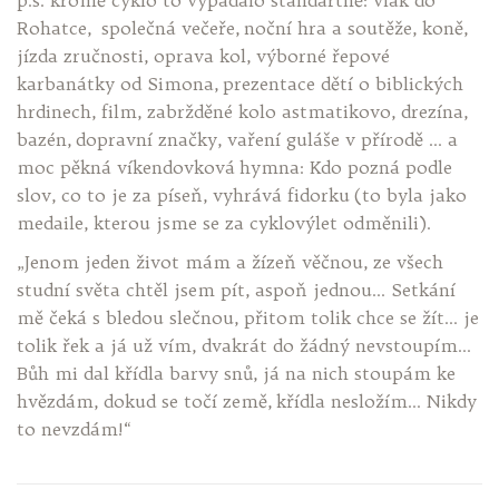
p.s. kromě cyklo to vypadalo standartně: vlak do
Rohatce, společná večeře, noční hra a soutěže, koně,
jízda zručnosti, oprava kol, výborné řepové
karbanátky od Simona, prezentace dětí o biblických
hrdinech, film, zabržděné kolo astmatikovo, drezína,
bazén, dopravní značky, vaření guláše v přírodě … a
moc pěkná víkendovková hymna: Kdo pozná podle
slov, co to je za píseň, vyhrává fidorku (to byla jako
medaile, kterou jsme se za cyklovýlet odměnili).
„Jenom jeden život mám a žízeň věčnou, ze všech
studní světa chtěl jsem pít, aspoň jednou… Setkání
mě čeká s bledou slečnou, přitom tolik chce se žít… je
tolik řek a já už vím, dvakrát do žádný nevstoupím…
Bůh mi dal křídla barvy snů, já na nich stoupám ke
hvězdám, dokud se točí země, křídla nesložím… Nikdy
to nevzdám!“