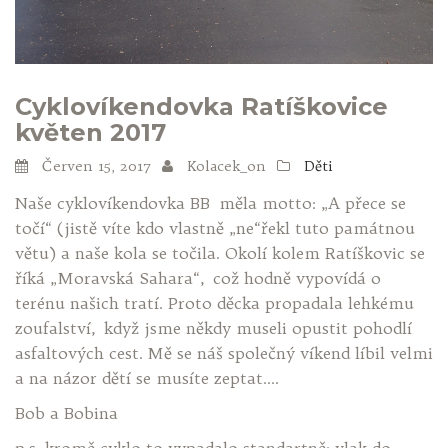
Cyklovíkendovka Ratíškovice
květen 2017
Červen 15, 2017
Kolacek_on
Děti
Naše cyklovíkendovka BB měla motto: „A přece se
točí“ (jistě víte kdo vlastně „ne“řekl tuto památnou
větu) a naše kola se točila. Okolí kolem Ratíškovic se
říká „Moravská Sahara“, což hodně vypovídá o
terénu našich tratí. Proto děcka propadala lehkému
zoufalství, když jsme někdy museli opustit pohodlí
asfaltových cest. Mě se náš společný víkend líbil velmi
a na názor dětí se musíte zeptat….
Bob a Bobina