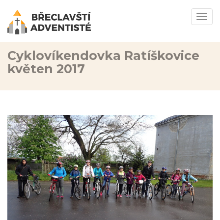
Togg
navi
Cyklovíkendovka Ratíškovice
květen 2017