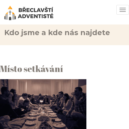
To
na
Kdo jsme a kde nás najdete
Místo setkávání