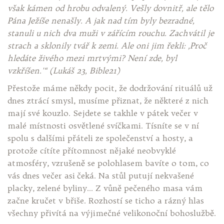
však kámen od hrobu odvalený. Vešly dovnitř, ale tělo
Pána Ježíše nenašly. A jak nad tím byly bezradné,
stanuli u nich dva muži v zářícím rouchu. Zachvátil je
strach a sklonily tvář k zemi. Ale oni jim řekli: ‚Proč
hledáte živého mezi mrtvými? Není zde, byl
vzkříšen.'“ (Lukáš 23, Bible21)
Přestože máme někdy pocit, že dodržování rituálů už
dnes ztrácí smysl, musíme přiznat, že některé z nich
mají své kouzlo. Sejdete se takhle v pátek večer v
malé místnosti osvětlené svíčkami. Tísníte se v ní
spolu s dalšími přáteli ze společenství a hosty, a
protože cítíte přítomnost nějaké neobvyklé
atmosféry, vzrušeně se polohlasem bavíte o tom, co
vás dnes večer asi čeká. Na stůl putují nekvašené
placky, zelené byliny… Z vůně pečeného masa vám
začne kručet v břiše. Rozhostí se ticho a rázný hlas
všechny přivítá na výjimečné velikonoční bohoslužbě.