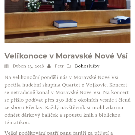
Velikonoce v Moravské Nové Vsi
Duben 13, 2018
Petr
Bohoslužby
Na velikonoční pondělí nás v Moravské Nové Vsi
poctila hudební skupina Quartet z Vojkovic. Koncert
se netradičně konal v Moravské Nové Vsi. Na koncert
se přišlo podívat přes 230 lidí z okolních vesnic i členů
ze sboru Břeclav. Každý návštěvník si mohl zdarma
odnést dárkový balíček a spoustu knih s biblickou
tématikou.
Velké poděkování patří panu faráři za přijetí a