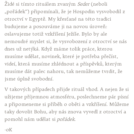
Židé si tímto rituálem zvaným
Seder
(neboli
„pořádek“) připomínali, že je Hospodin vysvobodil z
otroctví v Egyptě. My křesťané na této tradici
budujeme a posouváme ji na novou úroveň:
oslavujeme totiž vzkříšení Ježíše. Bylo by ale
nemoudré myslet si, že vysvobození z otroctví se nás
dnes už netýká. Když máme tolik práce, kterou
musíme udělat, novinek, které je potřeba přečíst,
videí, která musíme zhlédnout a příspěvků, kterým
musíme dát palec nahoru, tak nemůžeme tvrdit, že
jsme úplně svobodní.
V takových případech přijde rituál vhod. A nejen že si
užijeme příjemnou atmosféru, poslechneme pár písní
a připomeneme si příběh o oběti a vzkříšení. Můžeme
taky dovolit Bohu, aby nás znova vyvedl z otroctví a
pomohl nám udělat si
pořádek.
-oK