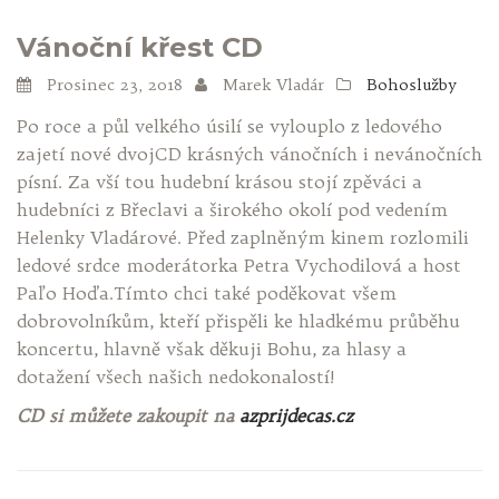
Vánoční křest CD
Prosinec 23, 2018
Marek Vladár
Bohoslužby
Po roce a půl velkého úsilí se vylouplo z ledového
zajetí nové dvojCD krásných vánočních i nevánočních
písní. Za vší tou hudební krásou stojí zpěváci a
hudebníci z Břeclavi a širokého okolí pod vedením
Helenky Vladárové. Před zaplněným kinem rozlomili
ledové srdce moderátorka Petra Vychodilová a host
Paľo Hoďa.Tímto chci také poděkovat všem
dobrovolníkům, kteří přispěli ke hladkému průběhu
koncertu, hlavně však děkuji Bohu, za hlasy a
dotažení všech našich nedokonalostí!
CD si můžete zakoupit na
azprijdecas.cz