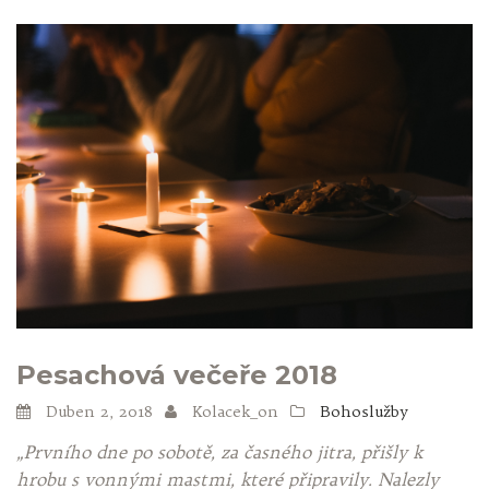
Pesachová večeře 2018
Duben 2, 2018
Kolacek_on
Bohoslužby
„Prvního dne po sobotě, za časného jitra, přišly k
hrobu s vonnými mastmi, které připravily. Nalezly